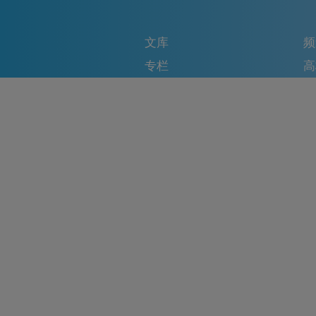
文库
频
专栏
高