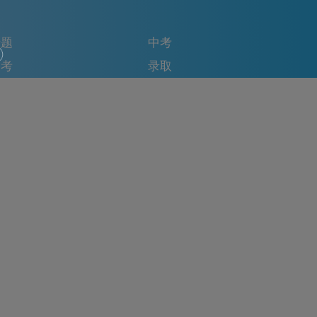
专题
中考
备考
录取