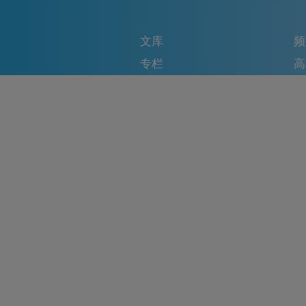
文库
频
专栏
高